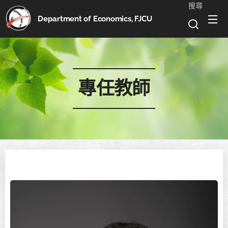
搜尋
Department of Economics, FJCU
專任教師