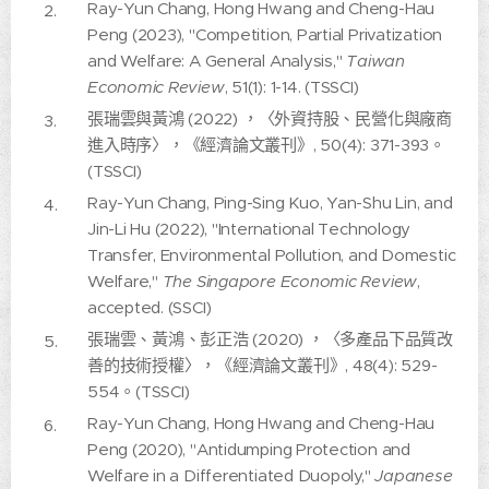
Ray-Yun Chang, Hong Hwang and Cheng-Hau
Peng (2023), "Competition, Partial Privatization
and Welfare: A General Analysis,"
Taiwan
Economic Review
, 51(1): 1-14. (TSSCI)
張瑞雲與黃鴻 (2022) ，〈外資持股、民營化與廠商
進入時序〉，《經濟論文叢刊》, 50(4): 371-393。
(TSSCI)
Ray-Yun Chang, Ping-Sing Kuo, Yan-Shu Lin, and
Jin-Li Hu (2022), "International Technology
Transfer, Environmental Pollution, and Domestic
Welfare,"
The Singapore Economic Review
,
accepted. (SSCI)
張瑞雲、黃鴻、彭正浩 (2020) ，〈多產品下品質改
善的技術授權〉，《經濟論文叢刊》, 48(4): 529-
554。(TSSCI)
Ray-Yun Chang, Hong Hwang and Cheng-Hau
Peng (2020), "Antidumping Protection and
Welfare in a Differentiated Duopoly,"
Japanese