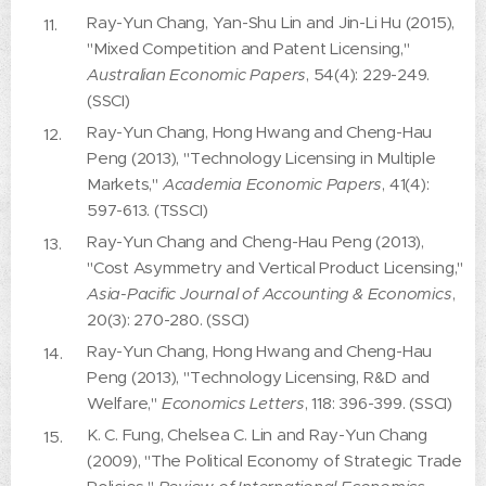
Ray-Yun Chang, Yan-Shu Lin and Jin-Li Hu (2015),
"Mixed Competition and Patent Licensing,"
Australian Economic Papers
, 54(4): 229-249.
(SSCI)
Ray-Yun Chang, Hong Hwang and Cheng-Hau
Peng (2013), "Technology Licensing in Multiple
Markets,"
Academia Economic Papers
, 41(4):
597-613. (TSSCI)
Ray-Yun Chang and Cheng-Hau Peng (2013),
"Cost Asymmetry and Vertical Product Licensing,"
Asia-Pacific Journal of Accounting & Economics
,
20(3): 270-280. (SSCI)
Ray-Yun Chang, Hong Hwang and Cheng-Hau
Peng (2013), "Technology Licensing, R&D and
Welfare,"
Economics Letters
, 118: 396-399. (SSCI)
K. C. Fung, Chelsea C. Lin and Ray-Yun Chang
(2009), "The Political Economy of Strategic Trade