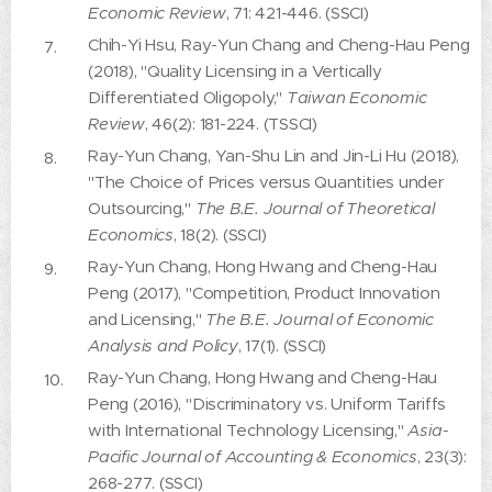
Economic Review
, 71: 421-446. (SSCI)
Chih-Yi Hsu, Ray-Yun Chang and Cheng-Hau Peng
(2018), "Quality Licensing in a Vertically
Differentiated Oligopoly,"
Taiwan Economic
Review
, 46(2): 181-224. (TSSCI)
Ray-Yun Chang, Yan-Shu Lin and Jin-Li Hu (2018),
"The Choice of Prices versus Quantities under
Outsourcing,"
The B.E. Journal of Theoretical
Economics
, 18(2). (SSCI)
Ray-Yun Chang, Hong Hwang and Cheng-Hau
Peng (2017), "Competition, Product Innovation
and Licensing,"
The B.E. Journal of Economic
Analysis and Policy
, 17(1). (SSCI)
Ray-Yun Chang, Hong Hwang and Cheng-Hau
Peng (2016), "Discriminatory vs. Uniform Tariffs
with International Technology Licensing,"
Asia-
Pacific Journal of Accounting & Economics
, 23(3):
268-277. (SSCI)