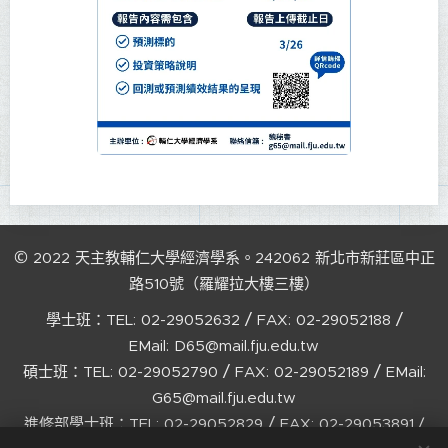
©
2022
天主教輔仁大學經濟學系。242062
新北市新莊區中正
路510號（羅耀拉大樓三樓）
/
/
學士班：TEL:
02-29052632
FAX:
02-29052188
EMail:
D65@mail.fju.edu.tw
/
/
碩士班：TEL:
02-29052790
FAX:
02-29052189
EMail:
G65@mail.fju.edu.tw
/
進修部學士班：TEL:
02-29052829
FAX:
02-29053891 /