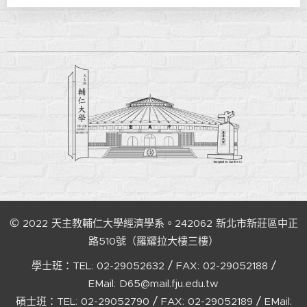
©
2022
天主教輔仁大學經濟學系。242062
新北市新莊區中正
路510號（羅耀拉大樓三樓）
/
/
學士班：TEL:
02-29052632
FAX:
02-29052188
EMail:
D65@mail.fju.edu.tw
/
/
碩士班：TEL:
02-29052790
FAX:
02-29052189
EMail: