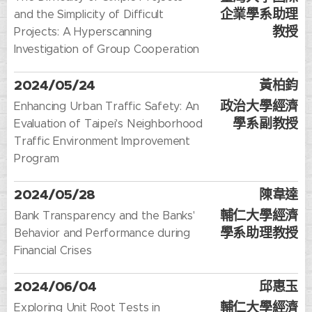
企業學系助理
and the Simplicity of Difficult
教授
Projects: A Hyperscanning
Investigation of Group Cooperation
2024/05/24
黃柏鈞
政治大學經濟
Enhancing Urban Traffic Safety: An
學系副教授
Evaluation of Taipei's Neighborhood
Traffic Environment Improvement
Program
2024/05/28
陳韋達
輔仁大學經濟
Bank Transparency and the Banks'
學系助理教授
Behavior and Performance during
Financial Crises
2024/06/04
邱惠玉
輔仁大學經濟
Exploring Unit Root Tests in