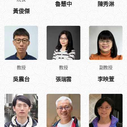
魯慧中
陳秀淋
黃俊傑
教授
教授
副教授
吳震台
張瑞雲
李映萱