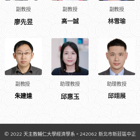
副教授
副教授
副教授
高一誠
林雪瑜
廖先昱
副教授
助理教授
助理教授
邱翊展
朱建達
邱惠玉
©
2022
天主教輔仁大學經濟學系。242062
新北市新莊區中正