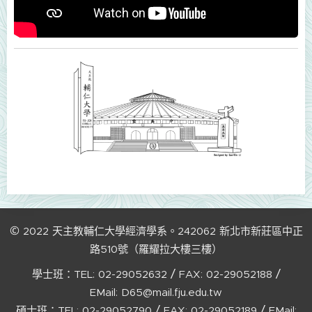
©
2022
天主教輔仁大學經濟學系。242062
新北市新莊區中正
路510號（羅耀拉大樓三樓）
/
/
學士班：TEL:
02-29052632
FAX:
02-29052188
EMail:
D65@mail.fju.edu.tw
/
/
碩士班：TEL:
02-29052790
FAX:
02-29052189
EMail: