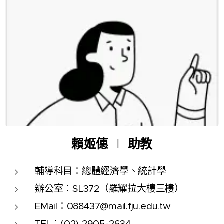
賴姬僡
∣
助教
輔導科目：總體經濟學、統計學
辦公室：SL372（羅耀拉大樓三樓）
EMail：
088437@mail.fju.edu.tw
TEL：(02) 2905-2634