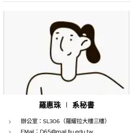
羅惠珠
∣
系秘書
辦公室：SL306（羅耀拉大樓三樓）
EMail：
D65@mail.fju.edu.tw