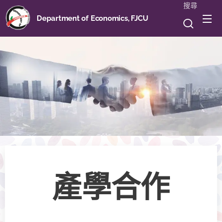
搜尋
Department of Economics, FJCU
產學合作