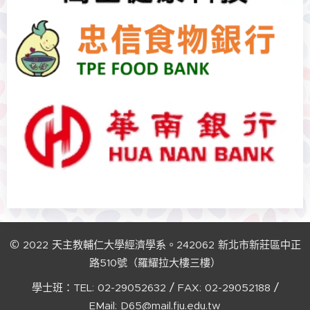
©
2022
天主教輔仁大學經濟學系。242062
新北市新莊區中正
路510號（羅耀拉大樓三樓）
/
/
學士班：TEL:
02-29052632
FAX:
02-29052188
EMail:
D65@mail.fju.edu.tw