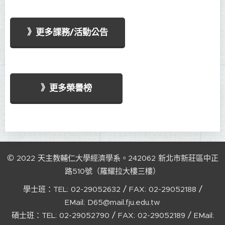
》更多課務/活動公告
》更多榮譽榜
©
2022
天主教輔仁大學經濟學系。242062
新北市新莊區中正
路510號（羅耀拉大樓三樓）
/
/
學士班：TEL:
02-29052632
FAX:
02-29052188
EMail:
D65@mail.fju.edu.tw
/
/
碩士班：TEL:
02-29052790
FAX:
02-29052189
EMail: